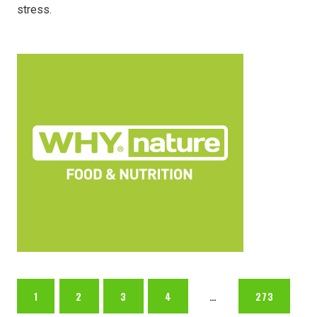
stress.
1
2
3
4
…
273